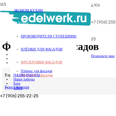
д.106
ЭКОНОМ КУХНИ
+7 (906) 25
ДЕКОРЫ
ПРОИЗВОДИТЕЛИ СТОЛЕШНИЦ
25
Реконструкция кухни
Фрезеровки фасадов
Cтолешницы
ПЛЁНКИ ДЛЯ ФАСАДОВ
Фасады
Изделия из ЛДСП и МДФ
Позвоните мне
Главная
Эконом кухни
/
ФРЕЗЕРОВКИ ФАСАДОВ
Декоры
Производители столешниц
Плёнки для фасадов
Варианты фрезеровок фасадов
НАШИ РАБОТЫ
Фрезеровки фасадов
Наши работы
Блог
Консультация
БЛОГ
+7 (906) 255-22-25